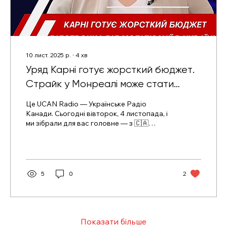
10 лист. 2025 р.
∙
4
хв
Уряд Карні готує жорсткий бюджет.
Страйк у Монреалі може стати
першим випробуванням нового
Це UCAN Radio — Українське Радіо
трудового закону Квебеку
Канади. Сьогодні вівторок, 4 листопада, і
ми зібрали для вас головне — з 🇨🇦
Канади, 🇺🇦 України та 🌍 світу. Далі у
випуску про таке: ➤ Рекордний дефіцит і
скорочення держслужбовців. Уряд Карні
готує жорсткий бюджет. ➤ Кому в Україні
дали право на відстрочку від мобілізації?
5
0
2
➤ Чи мав Трамп право вводити мита без
Конгресу? 🇨🇦 КАНАДА ➤ Перший
бюджет Карні: скорочення держапарату,
рекордний дефіцит і ставка на оборону У
вівторок уряд Марка Карні представить...
Показати більше