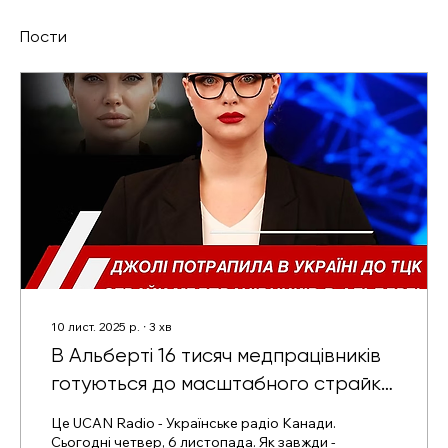
Пости
10 лист. 2025 р.
∙
3
хв
В Альберті 16 тисяч медпрацівників
готуються до масштабного страйку.
Бюджет Карні завис у Парламенті
Це UCAN Radio - Українське радіо Канади.
Сьогодні четвер, 6 листопада. Як завжди -