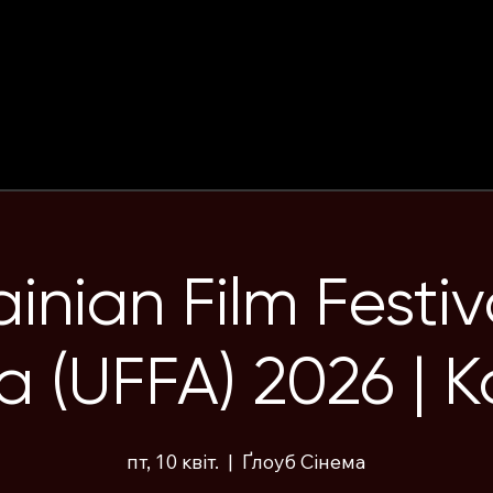
ЄРА
ПО
СЛУ
ГИ
inian Film Festiv
a (UFFA) 2026 | 
пт, 10 квіт.
  |  
Ґлоуб Сінема