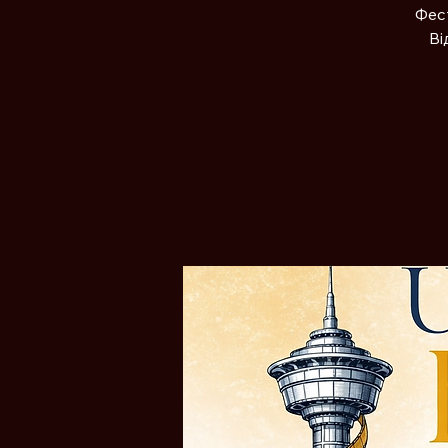
Фест
Ві