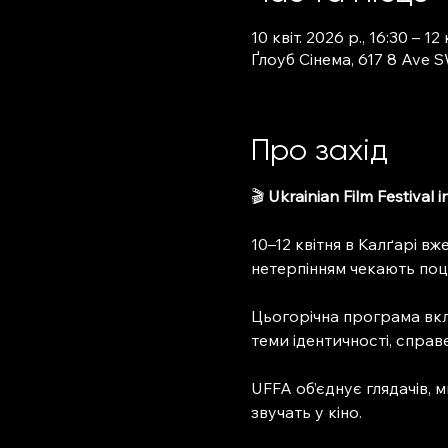
10 квіт. 2026 р., 16:30 – 12 
Ґлоуб Сінема, 617 8 Ave 
Про захід
🎬 
Ukrainian Film Festival 
10–12 квітня в Калґарі вж
нетерпінням чекають поц
Цьогорічна програма вкл
теми ідентичності, справ
UFFA об’єднує глядачів, м
звучать у кіно.