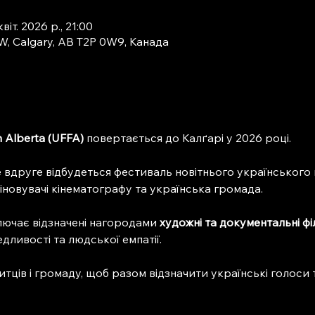
квіт. 2026 р., 21:00
SW, Calgary, AB T2P 0W9, Канада
in Alberta (UFFA)
 повертається до Калґарі у 2026 році.
е вдруге відбудеться фестиваль новітнього українського кін
іновувачі кінематографу та українська громада.
ючає відзначені нагородами 
художні та документальні ф
едливості та людської емпатії.
итців і громаду, щоб разом відзначити українські голоси та 