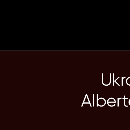
ІВЕ
НТИ
Ukra
Albert