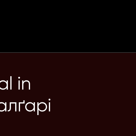
al in
Калґарі