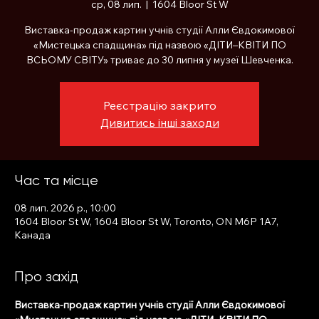
ср, 08 лип.
  |  
1604 Bloor St W
Виставка-продаж картин учнів студії Алли Євдокимової
«Мистецька спадщина» під назвою «ДІТИ–КВІТИ ПО
ВСЬОМУ СВІТУ» триває до 30 липня у музеї Шевченка.
Реєстрацію закрито
Дивитись інші заходи
Час та місце
08 лип. 2026 р., 10:00
1604 Bloor St W, 1604 Bloor St W, Toronto, ON M6P 1A7,
Канада
Про захід
Виставка-продаж картин учнів студії Алли Євдокимової 