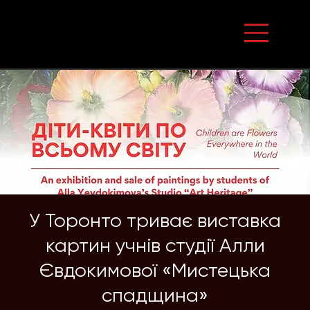
У Торонто триває виставка
картин учнів студії Алли
Євдокимової «Мистецька
спадщина»