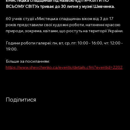
«Мистецька спадщина» під назвою «ДІТИ–КВІТИ ПО 
ВСЬОМУ СВІТУ» триває до 30 липня у музеї Шевченка.
60 учнів студії «Мистецька спадщина» віком від 3 до 17 
років представили свої художні роботи, натхненні красою 
природи, зокрема, квітами, що ростуть на території України.
Години роботи галереї: пн, вт, ср, пт: 10:00 - 16:00, чт: 12:00 - 
19:00.
Більше за посиланням: 
https://www.shevchenko.ca/events/details.cfm?eventid=2202
Поділитися