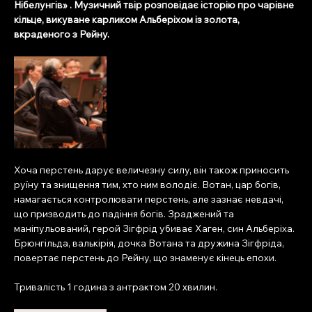
Нібелунгів» . Музичний твір розповідає історію про чарівне 
кільце, викуване карликом Альберіхом із золота, 
вкраденого з Рейну.
Хоча перстень дарує величезну силу, він також приносить 
руїну та знищення тим, хто ним володіє. Вотан, цар богів, 
намагається контролювати перстень, але зазнає невдачі, 
що призводить до падіння богів. Зраджений та 
маніпульований, герой Зігфрід убиває Хаген, син Альберіха. 
Брюнгільда, валькірія, дочка Вотана та дружина Зігфріда, 
повертає перстень до Рейну, що знаменує кінець епохи.
Тривалість 1 година з антрактом 20 хвилин.