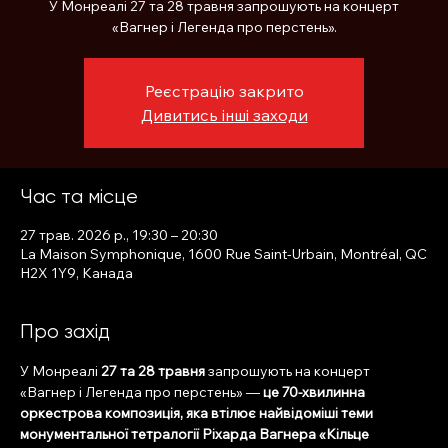
У Монреалі 27 та 28 травня запрошують на концерт
«Вагнер і Легенда про перстень».
Реєстрацію закрито
Дивитись інші заходи
Час та місце
27 трав. 2026 р., 19:30 – 20:30
La Maison Symphonique, 1600 Rue Saint-Urbain, Montréal, QC
H2X 1Y9, Канада
Про захід
У Монреалі 
27 та 28 травня
 запрошують на концерт 
«Вагнер і Легенда про перстень» — 
це 70-хвилинна 
оркестрова композиція, яка втілює найвідоміші теми 
монументальної тетралогії Ріхарда Вагнера «Кільце 