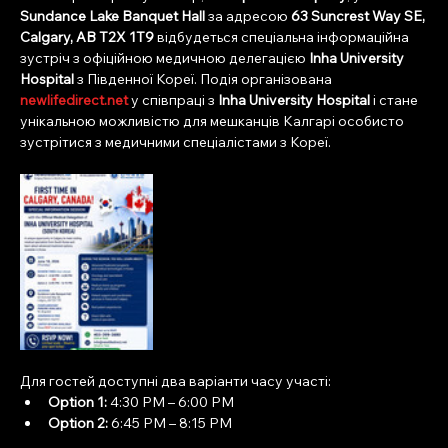
Sundance Lake Banquet Hall
 за адресою 
63 Suncrest Way SE, 
Calgary, AB T2X 1T9
 відбудеться спеціальна інформаційна 
зустріч з офіційною медичною делегацією 
Inha University 
Hospital
 з Південної Кореї. Подія організована 
newlifedirect.net
 у співпраці з 
Inha University Hospital
 і стане 
унікальною можливістю для мешканців Калгарі особисто 
зустрітися з медичними спеціалістами з Кореї.
Для гостей доступні два варіанти часу участі:
Option 1:
 4:30 PM – 6:00 PM
Option 2:
 6:45 PM – 8:15 PM