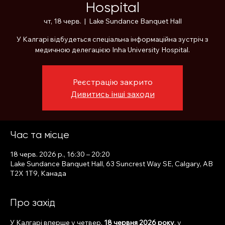
Hospital
чт, 18 черв.
  |  
Lake Sundance Banquet Hall
У Калгарі відбудеться спеціальна інформаційна зустріч з
медичною делегацією Inha University Hospital.
Реєстрацію закрито
Дивитись інші заходи
Час та місце
18 черв. 2026 р., 16:30 – 20:20
Lake Sundance Banquet Hall, 63 Suncrest Way SE, Calgary, AB
T2X 1T9, Канада
Про захід
У Калгарі вперше у четвер, 
18 червня 2026 року
, у 