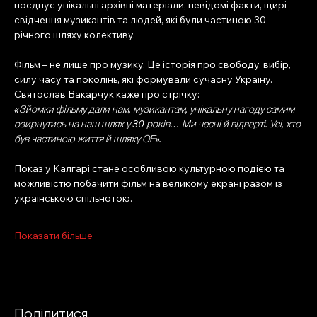
поєднує унікальні архівні матеріали, невідомі факти, щирі 
свідчення музикантів та людей, які були частиною 30-
річного шляху колективу.
Фільм – не лише про музику. Це історія про свободу, вибір, 
силу часу та поколінь, які формували сучасну Україну.
Святослав Вакарчук каже про стрічку:
«Зйомки фільму дали нам, музикантам, унікальну нагоду самим 
озирнутись на наш шлях у 30 років… Ми чесні й відверті. Усі, хто 
був частиною життя й шляху ОЕ».
Показ у Калгарі стане особливою культурною подією та 
можливістю побачити фільм на великому екрані разом із 
українською спільнотою.
Показати більше
Поділитися