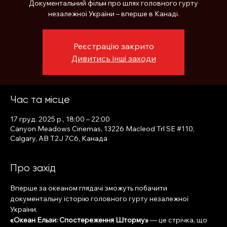
Документальний фільм про шлях головного гурту
незалежної України – вперше в Канаді.
Реєстрацію закрито
Дивитись інші заходи
Час та місце
17 груд. 2025 р., 18:00 – 22:00
Canyon Meadows Cinemas, 13226 Macleod Trl SE #110,
Calgary, AB T2J 7C6, Канада
Про захід
Вперше за океаном глядачі зможуть побачити 
документальну історію головного гурту незалежної 
України.
«Океан Ельзи: Спостереження Шторму»
 — це стрічка, що 