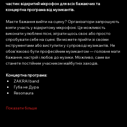
частин: відкритий мікрофон для всіх бажаючих та 
концертна програма від музикантів. 
Маєте бажання вийти на сцену? Організатори запрошують 
взяти участь у відкритому мікрофоні. Це можливість 
виконати улюблені пісні, зіграти щось своє або просто 
спробувати себе на сцені. Ви можете прийти зі своїми 
інструментами або виступити у супроводі музикантів. Не 
обов’язково бути професійним музикантом — головне мати 
бажання, настрій і любов до музики. Можливо, саме ви 
станете постійним учасником майбутніх заходів.
Концертна програма:
ZAKRAI band
Губа не Дура
Resonaura
Показати більше