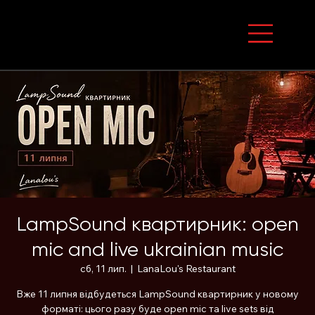
LampSound квартирник: open
mic and live ukrainian music
сб, 11 лип.
  |  
LanaLou's Restaurant
Вже 11 липня відбудеться LampSound квартирник у новому
форматі: цього разу буде open mic та live sets від