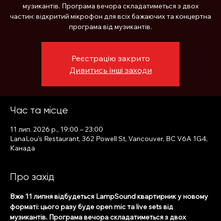
музикантів. Програма вечора складатиметься з двох
частин: відкритий мікрофон для всіх бажаючих та концертна
програма від музикантів.
Реєстрацію закрито
Дивитись інші заходи
Час та місце
11 лип. 2026 р., 19:00 – 23:00
LanaLou's Restaurant, 362 Powell St, Vancouver, BC V6A 1G4,
Канада
Про захід
Вже 11 липня відбудеться LampSound квартирник у новому 
форматі: цього разу буде open mic та live sets від 
музикантів. Програма вечора складатиметься з двох 