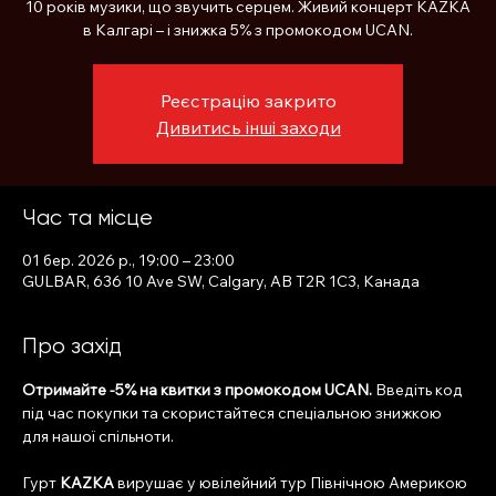
10 років музики, що звучить серцем. Живий концерт KAZKA
в Калгарі – і знижка 5% з промокодом UCAN.
Реєстрацію закрито
Дивитись інші заходи
Час та місце
01 бер. 2026 р., 19:00 – 23:00
GULBAR, 636 10 Ave SW, Calgary, AB T2R 1C3, Канада
Про захід
Отримайте -5% на квитки з промокодом UCAN.
 Введіть код 
під час покупки та скористайтеся спеціальною знижкою 
для нашої спільноти.
Гурт 
KAZKA
 вирушає у ювілейний тур Північною Америкою 