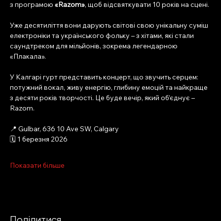
з програмою 
«Razom»
, щоб відсвяткувати 10 років на сцені.
Уже десятиліття вони дарують світові свою унікальну суміш 
електроніки та українського фольку – з хітами, які стали 
саундтреком для мільйонів, зокрема легендарною 
«Плакала».
У Калгарі гурт представить концерт, що звучить серцем: 
потужний вокал, живу енергію, глибину емоцій та найкраще 
з десяти років творчості. Це буде вечір, який об’єднує – 
Razom.
📍 Gulbar, 636 10 Ave SW, Calgary
🗓 1 березня 2026
Показати більше
Поділитися