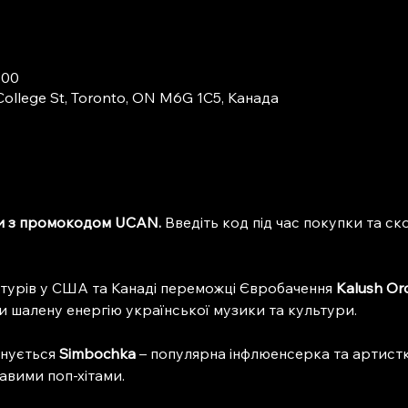
:00
College St, Toronto, ON M6G 1C5, Канада
и з промокодом UCAN.
 Введіть код під час покупки та с
 турів у США та Канаді переможці Євробачення 
Kalush Or
и шалену енергію української музики та культури.
нується 
Simbochka
 – популярна інфлюенсерка та артистк
вими поп-хітами.