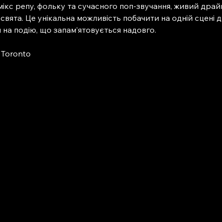
ікс репу, фольку та сучасного поп-звучання, живий драйв,
ята. Це унікальна можливість побачити на одній сцені дво
а подію, що запам’ятовується надовго.
, Toronto