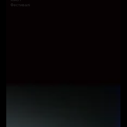
Фестивалі