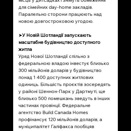
місць у дитсадках і знімуть обмеження 
для сімейних day-home закладів. 
Паралельно сторони працюють над 
новою довгостроковою угодою.
➤
У Новій Шотландії запускають 
масштабне будівництво доступного 
житла
Уряд Нової Шотландії спільно з 
федеральною владою інвестує близько 
300 мільйонів доларів у будівництво 
понад 1 400 доступних житлових 
одиниць. Більшість проєктів зосередять 
у районі Шеннон-Парк у Дартмуті, ще 
близько 500 помешкань зведуть в інших 
частинах провінції. Федеральне 
агентство Build Canada Homes 
профінансує 120 мільйонів доларів, а 
муніципалітет Галіфакса пообіцяв 