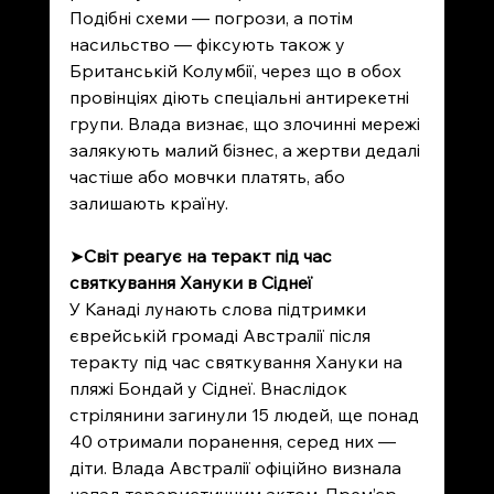
Подібні схеми — погрози, а потім 
насильство — фіксують також у 
Британській Колумбії, через що в обох 
провінціях діють спеціальні антирекетні 
групи. Влада визнає, що злочинні мережі 
залякують малий бізнес, а жертви дедалі 
частіше або мовчки платять, або 
залишають країну.
➤
Світ реагує на теракт під час 
святкування Хануки в Сіднеї
У Канаді лунають слова підтримки 
єврейській громаді Австралії після 
теракту під час святкування Хануки на 
пляжі Бондай у Сіднеї. Внаслідок 
стрілянини загинули 15 людей, ще понад 
40 отримали поранення, серед них — 
діти. Влада Австралії офіційно визнала 