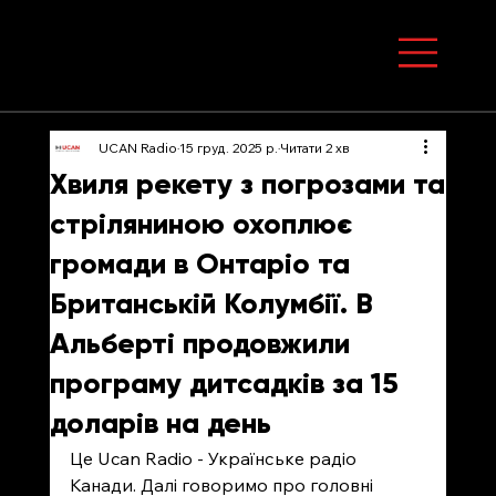
UCAN Radio
15 груд. 2025 р.
Читати 2 хв
Хвиля рекету з погрозами та
стріляниною охоплює
громади в Онтаріо та
Британській Колумбії. В
Альберті продовжили
програму дитсадків за 15
доларів на день
Це Ucan Radio - Українське радіо 
Канади. Далі говоримо про головні 