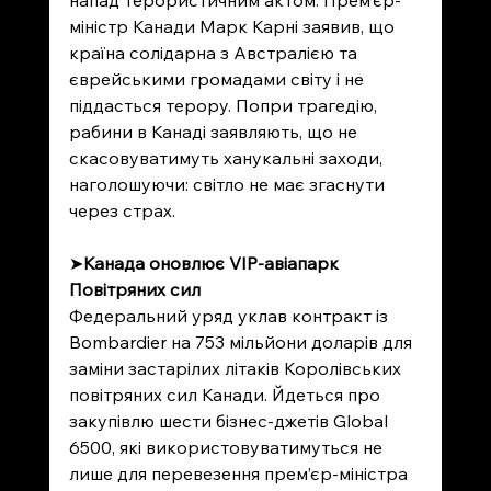
напад терористичним актом. Прем’єр-
міністр Канади Марк Карні заявив, що 
країна солідарна з Австралією та 
єврейськими громадами світу і не 
піддасться терору. Попри трагедію, 
рабини в Канаді заявляють, що не 
скасовуватимуть ханукальні заходи, 
наголошуючи: світло не має згаснути 
через страх.
➤
Канада оновлює VIP-авіапарк 
Повітряних сил
Федеральний уряд уклав контракт із 
Bombardier на 753 мільйони доларів для 
заміни застарілих літаків Королівських 
повітряних сил Канади. Йдеться про 
закупівлю шести бізнес-джетів Global 
6500, які використовуватимуться не 
лише для перевезення прем’єр-міністра 