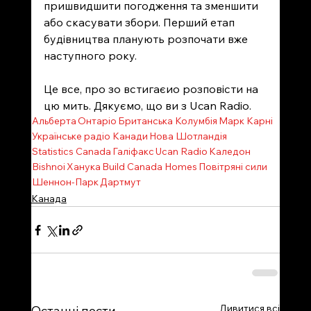
пришвидшити погодження та зменшити 
або скасувати збори. Перший етап 
будівництва планують розпочати вже 
наступного року.
Це все, про зо встигаєио розповісти на 
цю мить. Дякуємо, що ви з Ucan Radio.
Альберта
Онтаріо
Британська Колумбія
Марк Карні
Українське радіо Канади
Нова Шотландія
Statistics Canada
Галіфакс
Ucan Radio
Каледон
Bishnoi
Ханука
Build Canada Homes
Повітряні сили
Шеннон-Парк
Дартмут
Канада
Дивитися всі
Останні пости