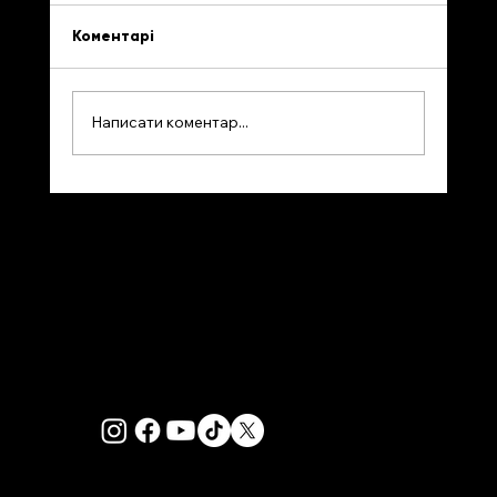
Коментарі
Написати коментар...
Евакуйованим через пожежі
допомагають громади Британської
Колумбії. Жителі Монреаля
вимагають захисту від повторних
повеней.
PRIVACY POLICY