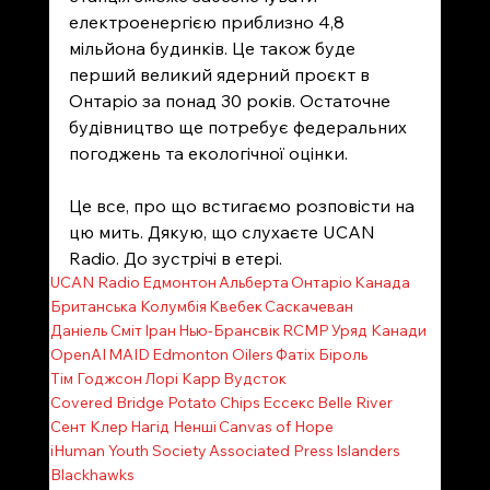
електроенергією приблизно 4,8 
мільйона будинків. Це також буде 
перший великий ядерний проєкт в 
Онтаріо за понад 30 років. Остаточне 
будівництво ще потребує федеральних 
погоджень та екологічної оцінки.
Це все, про що встигаємо розповісти на 
цю мить. Дякую, що слухаєте UCAN 
Radio. До зустрічі в етері.  
UCAN Radio
Едмонтон
Альберта
Онтаріо
Канада
Британська Колумбія
Квебек
Саскачеван
Даніель Сміт
Іран
Нью-Брансвік
RCMP
Уряд Канади
OpenAI
MAID
Edmonton Oilers
Фатіх Біроль
Тім Годжсон
Лорі Карр
Вудсток
Covered Bridge Potato Chips
Ессекс
Belle River
Сент Клер
Нагід Ненші
Canvas of Hope
iHuman Youth Society
Associated Press
Islanders
Blackhawks