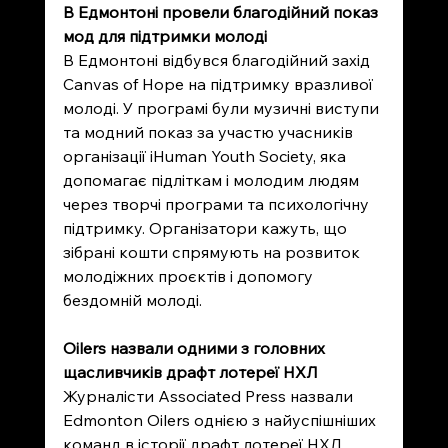
В Едмонтоні провели благодійний показ 
мод для підтримки молоді
В Едмонтоні відбувся благодійний захід 
Canvas of Hope на підтримку вразливої 
молоді. У програмі були музичні виступи 
та модний показ за участю учасників 
організації iHuman Youth Society, яка 
допомагає підліткам і молодим людям 
через творчі програми та психологічну 
підтримку. Організатори кажуть, що 
зібрані кошти спрямують на розвиток 
молодіжних проєктів і допомогу 
бездомній молоді.
Oilers назвали одними з головних 
щасливчиків драфт лотереї НХЛ
Журналісти Associated Press назвали 
Edmonton Oilers однією з найуспішніших 
команд в історії драфт лотереї НХЛ. 