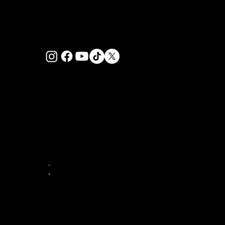
антисемітизм в університетах
Канади.