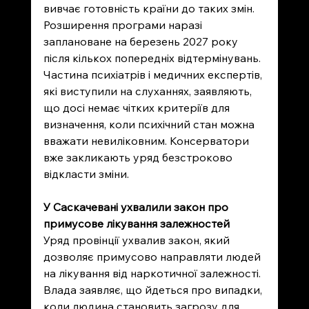
вивчає готовність країни до таких змін. 
Розширення програми наразі 
заплановане на березень 2027 року 
після кількох попередніх відтермінувань. 
Частина психіатрів і медичних експертів, 
які виступили на слуханнях, заявляють, 
що досі немає чітких критеріїв для 
визначення, коли психічний стан можна 
вважати невиліковним. Консерватори 
вже закликають уряд безстроково 
відкласти зміни.
У Саскачевані ухвалили закон про 
примусове лікування залежностей
Уряд провінції ухвалив закон, який 
дозволяє примусово направляти людей 
на лікування від наркотичної залежності. 
Влада заявляє, що йдеться про випадки, 
коли людина становить загрозу для 