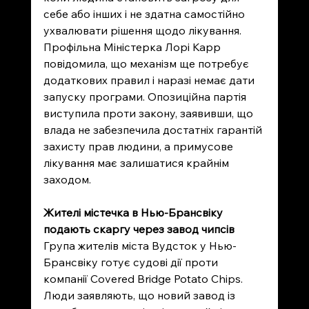
себе або інших і не здатна самостійно 
ухвалювати рішення щодо лікування. 
Профільна Міністерка Лорі Карр 
повідомила, що механізм ще потребує 
додаткових правил і наразі немає дати 
запуску програми. Опозиційна партія 
виступила проти закону, заявивши, що 
влада не забезпечила достатніх гарантій 
захисту прав людини, а примусове 
лікування має залишатися крайнім 
заходом.
Жителі містечка в Нью-Брансвіку 
подають скаргу через завод чипсів
Група жителів міста Вудсток у Нью-
Брансвіку готує судові дії проти 
компанії Covered Bridge Potato Chips. 
Люди заявляють, що новий завод із 