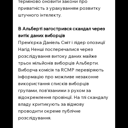
терміново оновити закони про 
приватність з урахуванням розвитку 
штучного інтелекту.
В Альберті загострився скандал через 
витік даних виборців
Прем’єрка Даніель Сміт і лідер опозиції 
Нагід Ненші посперечалися через 
розслідування витоку даних майже 
трьох мільйонів виборців Альберти. 
Виборча комісія та RCMP перевіряють 
інформацію про можливе незаконне 
використання списків виборців 
групами, пов’язаними з рухом за 
відокремлення провінції. На тлі скандалу 
владу критикують за відмову 
проводити окреме публічне 
розслідування.