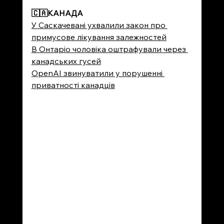
🇨🇦
КАНАДА
У Саскачевані ухвалили закон про 
примусове лікування залежностей
В Онтаріо чоловіка оштрафували через 
канадських гусей
OpenAI звинуватили у порушенні 
приватності канадців