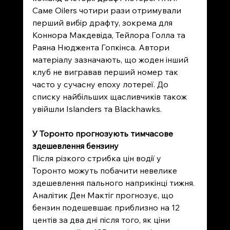
Саме Oilers чотири рази отримували 
перший вибір драфту, зокрема для 
Коннора Макдевіда, Тейлора Голла та 
Раяна Нюджента Гопкінса. Автори 
матеріалу зазначають, що жоден інший 
клуб не вигравав перший номер так 
часто у сучасну епоху лотереї. До 
списку найбільших щасливчиків також 
увійшли Islanders та Blackhawks. 
У Торонто прогнозують тимчасове 
здешевлення бензину
Після різкого стрибка цін водії у 
Торонто можуть побачити невелике 
здешевлення пального наприкінці тижня. 
Аналітик Ден Мактіг прогнозує, що 
бензин подешевшає приблизно на 12 
центів за два дні після того, як ціни 