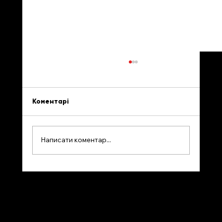
Коментарі
Написати коментар...
В Альберті розгорілася суперечка
навколо референдуму про
імміграцію. Більшість єврейських
студентів повідомили про
PRIVACY POLICY