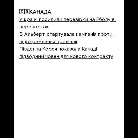
🇨🇦
КАНАДА
У країні посилили перевірки на Еболу в 
аеропортах
В Альберті стартувала кампанія проти 
відокремлення провінції
Південна Корея показала Канаді 
підводний човен для нового контракту