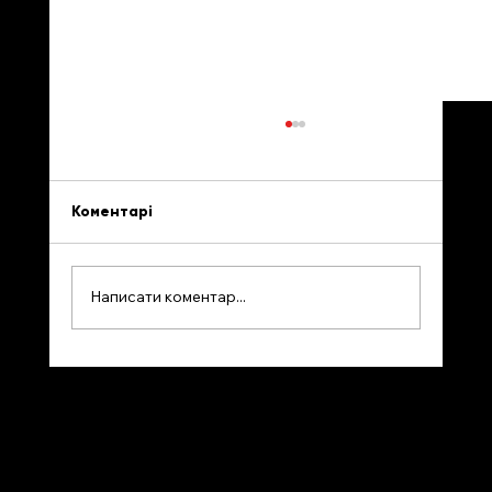
Коментарі
Написати коментар...
У Канаді запрацював реєстр
іноземного впливу. Наслідки страйку
WestJet відчуватимуть ще кілька
днів.
PRIVACY POLICY