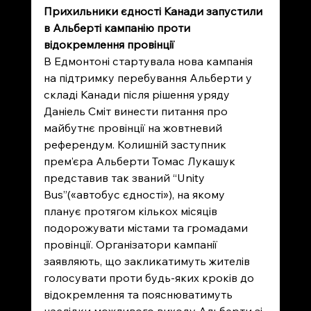
Прихильники єдності Канади запустили 
в Альберті кампанію проти 
відокремлення провінції
В Едмонтоні стартувала нова кампанія 
на підтримку перебування Альберти у 
складі Канади після рішення уряду 
Даніель Сміт винести питання про 
майбутнє провінції на жовтневий 
референдум. Колишній заступник 
прем’єра Альберти Томас Лукашук 
представив так званий “Unity 
Bus”(«автобус єдності»), на якому 
планує протягом кількох місяців 
подорожувати містами та громадами 
провінції. Організатори кампанії 
заявляють, що закликатимуть жителів 
голосувати проти будь-яких кроків до 
відокремлення та пояснюватимуть 