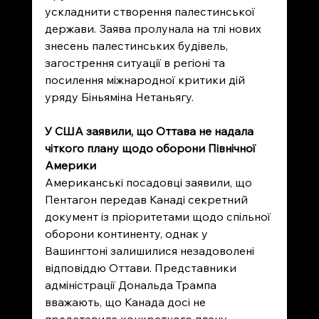
ускладнити створення палестинської 
держави. Заява пролунала на тлі нових 
знесень палестинських будівель, 
загострення ситуації в регіоні та 
посилення міжнародної критики дій 
уряду Біньяміна Нетаньягу.
У США заявили, що Оттава не надала 
чіткого плану щодо оборони Північної 
Америки
Американські посадовці заявили, що 
Пентагон передав Канаді секретний 
документ із пріоритетами щодо спільної 
оборони континенту, однак у 
Вашингтоні залишилися незадоволені 
відповіддю Оттави. Представники 
адміністрації Дональда Трампа 
вважають, що Канада досі не 