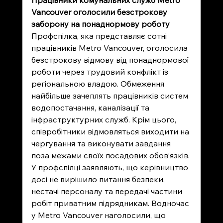
Працівники комунальних служб Metro 
Vancouver оголосили безстрокову 
заборону на понаднормову роботу
Профспілка, яка представляє сотні 
працівників Metro Vancouver, оголосила 
безстрокову відмову від понаднормової 
роботи через трудовий конфлікт із 
регіональною владою. Обмеження 
найбільше зачеплять працівників систем 
водопостачання, каналізації та 
інфраструктурних служб. Крім цього, 
співробітники відмовляться виходити на 
чергування та виконувати завдання 
поза межами своїх посадових обов’язків. 
У профспілці заявляють, що керівництво 
досі не вирішило питання безпеки, 
нестачі персоналу та передачі частини 
робіт приватним підрядникам. Водночас 
у Metro Vancouver наголосили, що 