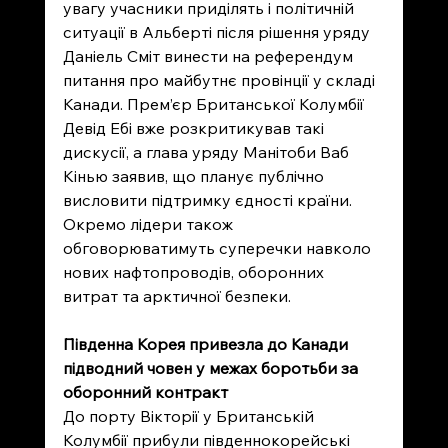
увагу учасники приділять і політичній 
ситуації в Альберті після рішення уряду 
Даніель Сміт винести на референдум 
питання про майбутнє провінції у складі 
Канади. Прем’єр Британської Колумбії 
Девід Ебі вже розкритикував такі 
дискусії, а глава уряду Манітоби Ваб 
Кінью заявив, що планує публічно 
висловити підтримку єдності країни. 
Окремо лідери також 
обговорюватимуть суперечки навколо 
нових нафтопроводів, оборонних 
витрат та арктичної безпеки.
Південна Корея привезла до Канади 
підводний човен у межах боротьби за 
оборонний контракт
До порту Вікторії у Британській 
Колумбії прибули південнокорейські 