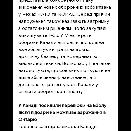
представила конкретного плану 
виконання нових оборонних зобов’язань 
у межах НАТО та NORAD. Серед причин 
напруження також називають затримку 
з остаточним рішенням щодо закупівлі 
винищувачів F-35. У Міністерстві 
оборони Канади відповіли, що країна 
вже збільшує витрати на армію, 
арктичну безпеку та модернізацію 
військової техніки. Водночас у Пентагоні 
наголошують, що союзники очікують не 
лише збільшення фінансування, а й 
детальної стратегії участі Канади у 
спільній обороні континенту.
У Канаді посилили перевірки на Еболу 
після підозри на можливе зараження в 
Онтаріо
Головна санітарна лікарка Канади 