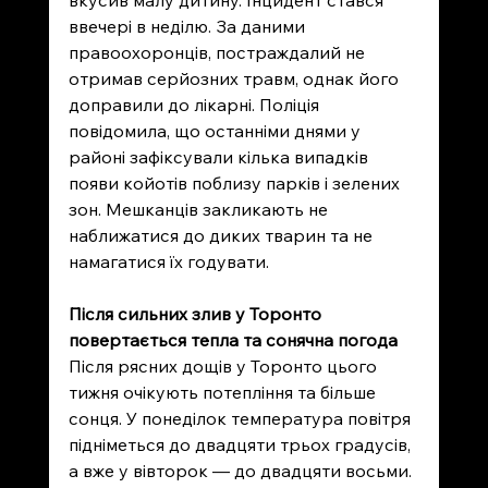
вкусив малу дитину. Інцидент стався 
ввечері в неділю. За даними 
правоохоронців, постраждалий не 
отримав серйозних травм, однак його 
доправили до лікарні. Поліція 
повідомила, що останніми днями у 
районі зафіксували кілька випадків 
появи койотів поблизу парків і зелених 
зон. Мешканців закликають не 
наближатися до диких тварин та не 
намагатися їх годувати.
Після сильних злив у Торонто 
повертається тепла та сонячна погода
Після рясних дощів у Торонто цього 
тижня очікують потепління та більше 
сонця. У понеділок температура повітря 
підніметься до двадцяти трьох градусів, 
а вже у вівторок — до двадцяти восьми. 