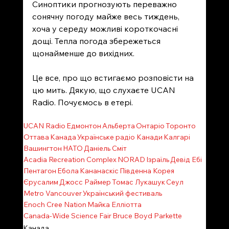
Синоптики прогнозують переважно 
сонячну погоду майже весь тиждень, 
хоча у середу можливі короткочасні 
дощі. Тепла погода збережеться 
щонайменше до вихідних.
Це все, про що встигаємо розповісти на 
цю мить. Дякую, що слухаєте UCAN 
Radio. Почуємось в етері. 
UCAN Radio
Едмонтон
Альберта
Онтаріо
Торонто
Оттава
Канада
Українське радіо Канади
Калгарі
Вашингтон
НАТО
Даніель Сміт
Acadia Recreation Complex
NORAD
Ізраїль
Девід Ебі
Пентагон
Ебола
Кананаскіс
Південна Корея
Єрусалим
Джосс Раймер
Томас Лукашук
Сеул
Metro Vancouver
Український фестиваль
Enoch Cree Nation
Майка Елліотта
Canada-Wide Science Fair
Bruce Boyd Parkette
Канада