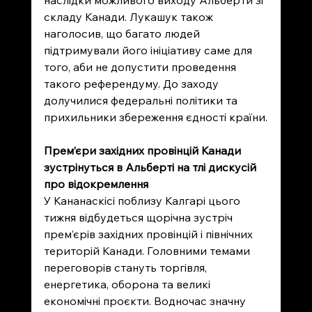
наслідки можливого виходу Альберти зі 
складу Канади. Лукашук також 
наголосив, що багато людей 
підтримували його ініціативу саме для 
того, аби не допустити проведення 
такого референдуму. До заходу 
долучилися федеральні політики та 
прихильники збереження єдності країни.
Прем’єри західних провінцій Канади 
зустрінуться в Альберті на тлі дискусій 
про відокремлення
У Кананаскісі поблизу Калгарі цього 
тижня відбудеться щорічна зустріч 
прем’єрів західних провінцій і північних 
територій Канади. Головними темами 
переговорів стануть торгівля, 
енергетика, оборона та великі 
економічні проєкти. Водночас значну 