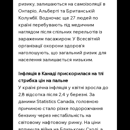
ризику, залишаються на самоізоляції в 
Онтаріо, Альберті та Британській 
Колумбії. Водночас ще 27 людей по 
країні перебувають під медичним 
наглядом після спільних перельотів із 
зараженим пасажиром. У Всесвітній 
організації охорони здоров’я 
наголошують, що загальний ризик для 
населення залишається низьким.
Інфляція в Канаді прискорилася на тлі 
стрибка цін на пальне
У країні річна інфляція у квітні зросла до 
2,8 відсотка після 2,4 у березні. За 
даними Statistics Canada, головною 
причиною стало різке подорожчання 
бензину через нестабільність на 
світовому нафтовому ринку. На ціни 
вплинула війна на Близькому Сході, а 