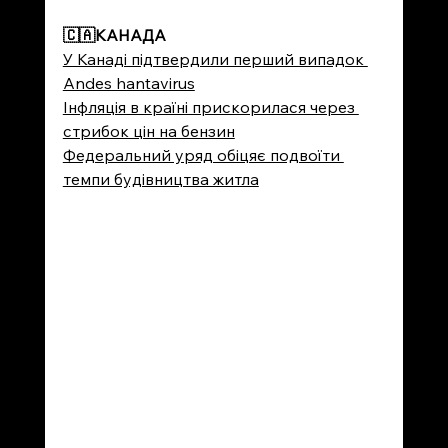
🇨🇦
КАНАДА
У Канаді підтвердили перший випадок 
Andes hantavirus
Інфляція в країні прискорилася через 
стрибок цін на бензин
Федеральний уряд обіцяє подвоїти 
темпи будівництва житла