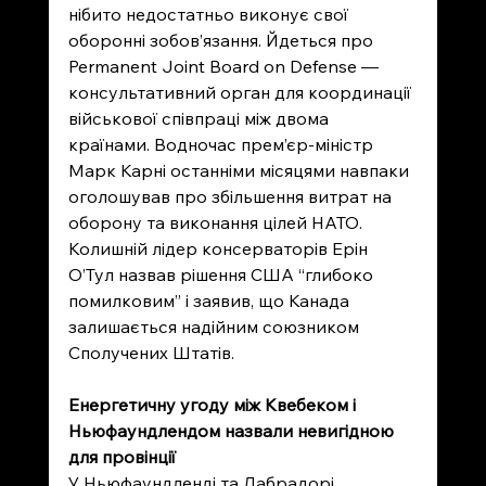
нібито недостатньо виконує свої 
оборонні зобов’язання. Йдеться про 
Permanent Joint Board on Defense — 
консультативний орган для координації 
військової співпраці між двома 
країнами. Водночас прем’єр-міністр 
Марк Карні останніми місяцями навпаки 
оголошував про збільшення витрат на 
оборону та виконання цілей НАТО. 
Колишній лідер консерваторів Ерін 
О’Тул назвав рішення США “глибоко 
помилковим” і заявив, що Канада 
залишається надійним союзником 
Сполучених Штатів.
Енергетичну угоду між Квебеком і 
Ньюфаундлендом назвали невигідною 
для провінції
У Ньюфаундленді та Лабрадорі 