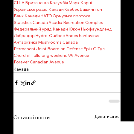
США
Британська Колумбія
Марк Карні
Українське радіо Канади
Квебек
Вашингтон
Банк Канади
НАТО
Ормузька протока
Statistics Canada
Acadia Recreation Complex
Федеральний уряд Канади
Юкон
Ньюфаундленд
Лабрадор
Hydro-Québec
Andes hantavirus
Антарктика
Mushrooms Canada
Permanent Joint Board on Defense
Ерін О’Тул
Churchill Falls
long weekend
99 Avenue
Forever Canadian Avenue
Канада
Дивитися всі
Останні пости