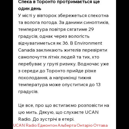
Спека в Торонто протримається ще 
один день
У місті у вівторок збережеться спекотна 
та волога погода. За даними синоптиків, 
температура повітря сягатиме 29 
градусів, однак через вологість 
відчуватиметься як 36. В Environment 
Canada закликають жителів перевіряти 
самопочуття літніх людей та тих, хто 
перебуває у групі ризику. Водночас уже 
з середи до Торонто прийде різке 
похолодання, а наприкінці тижня 
температура може опуститися до 13 
градусів.
Це все, про що встигаємо розповісти на 
цю мить. Дякую, що слухаєте UCAN 
Radio. До зустрічі в етері.  
UCAN Radio
Едмонтон
Альберта
Онтаріо
Оттава