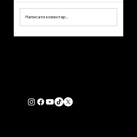
Написати коментар...
Евакуйованим через пожежі
допомагають громади Британської
Колумбії. Жителі Монреаля
вимагають захисту від повторних
повеней.
PRIVACY POLICY