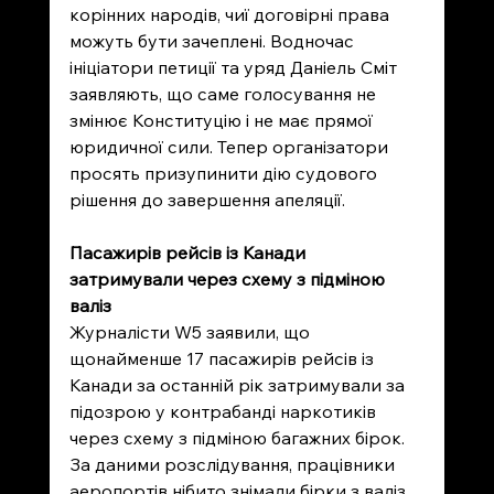
корінних народів, чиї договірні права 
можуть бути зачеплені. Водночас 
ініціатори петиції та уряд Даніель Сміт 
заявляють, що саме голосування не 
змінює Конституцію і не має прямої 
юридичної сили. Тепер організатори 
просять призупинити дію судового 
рішення до завершення апеляції.
Пасажирів рейсів із Канади 
затримували через схему з підміною 
валіз
Журналісти W5 заявили, що 
щонайменше 17 пасажирів рейсів із 
Канади за останній рік затримували за 
підозрою у контрабанді наркотиків 
через схему з підміною багажних бірок. 
За даними розслідування, працівники 
аеропортів нібито знімали бірки з валіз 