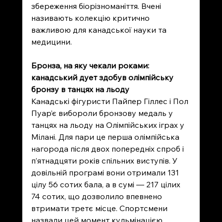
збереження біорізноманіття. Вчені 
називають колекцію критично 
важливою для канадської науки та 
медицини.
Бронза, на яку чекали роками: 
канадський дует здобув олімпійську 
бронзу в танцях на льоду
Канадські фігуристи Пайпер Гіллес і Пол 
Пуар’є вибороли бронзову медаль у 
танцях на льоду на Олімпійських іграх у 
Мілані. Для пари це перша олімпійська 
нагорода після двох попередніх спроб і 
п’ятнадцяти років спільних виступів. У 
довільній програмі вони отримали 131 
цілу 56 сотих бала, а в сумі — 217 цілих 
74 сотих, що дозволило впевнено 
втримати третє місце. Спортсмени 
назвали цей момент кульмінацією 