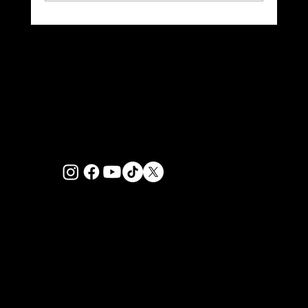
В Альберті розгорілася суперечка
навколо референдуму про
імміграцію. Більшість єврейських
студентів повідомили про
антисемітизм в університетах
PRIVACY POLICY
Канади.