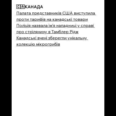
🇨🇦
КАНАДА
Палата представників США виступила 
проти тарифів на канадські товари
Поліція назвала ім’я нападниці у справі 
про стрілянину в Тамблер Рідж
Канадські вчені зберегли унікальну 
колекцію мікрогрибів