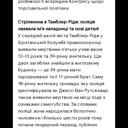
розбіжності всередині Конгресу щодо 
торговельної політики.
Стрілянина в Тамблер-Рідж: поліція 
назвала імʼя нападниці та нові деталі
У середній школі міста Тамблер-Рідж у 
Британській Колумбії правоохоронці 
виявили мертвими п’ятьох учнів віком 
12–13 років та 39-річну вчительку. Ще 
двох загиблих знайшли в житловому 
будинку — це 39-річна мати 
підозрюваної та її 11-річний брат. Саму 
18-річну жительку громади, яку поліція 
ідентифікувала як Джессі Ван Рутселаар, 
також виявили мертвою на місці події з 
ознаками самогубства. За словами 
поліції, вона народилася біологічно 
чоловіком і близько шести років тому 
почала гендерний перехід, публічно 