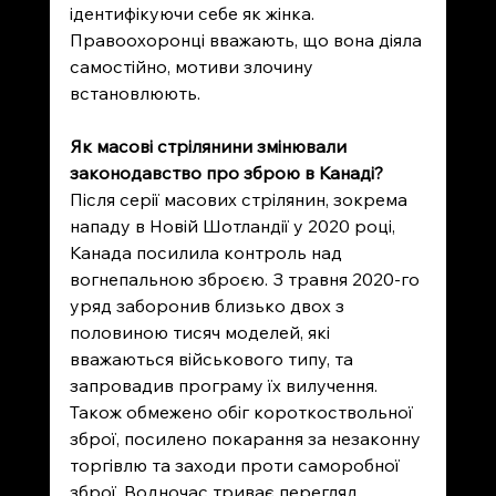
ідентифікуючи себе як жінка. 
Правоохоронці вважають, що вона діяла 
самостійно, мотиви злочину 
встановлюють.
Як масові стрілянини змінювали 
законодавство про зброю в Канаді?
Після серії масових стрілянин, зокрема 
нападу в Новій Шотландії у 2020 році, 
Канада посилила контроль над 
вогнепальною зброєю. З травня 2020-го 
уряд заборонив близько двох з 
половиною тисяч моделей, які 
вважаються військового типу, та 
запровадив програму їх вилучення. 
Також обмежено обіг короткоствольної 
зброї, посилено покарання за незаконну 
торгівлю та заходи проти саморобної 
зброї. Водночас триває перегляд 