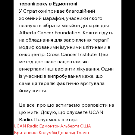
терапії раку в Едмонтоні
У Стратконі триває благодійний 
хокейний марафон, учасники якого 
планують зібрати мільйон доларів для 
Alberta Cancer Foundation. Кошти підуть 
на обладнання для закріплення терапії 
модифікованими імунними клітинами в 
онкоцентрі Cross Cancer Institute. Цей 
метод дає шанс пацієнтам, які 
вичерпали інші варіанти лікування. Один 
із учасників випробування каже, що 
саме ця терапія фактично врятувала 
йому життя.
Це все, про що встигаємо розповісти на 
цю мить. Дякую, що слухаєте UCAN 
Radio. Почуємось в етері.
UCAN Radio
Едмонтон
Альберта
США
Британська Колумбія
Дональд Трамп