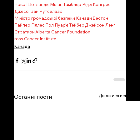
Нова Шотландія
Мілан
Тамблер Рідж
Конгрес
Джессі Ван Рутселаар
Міністр громадської безпеки Канади
Вестон
Пайпер Гіллес
Пол Пуар’є
Тейбер
Джейсон Ленг
Страткон
Alberta Cancer Foundation
ross Cancer Institute
Канада
Дивитися всі
Останні пости