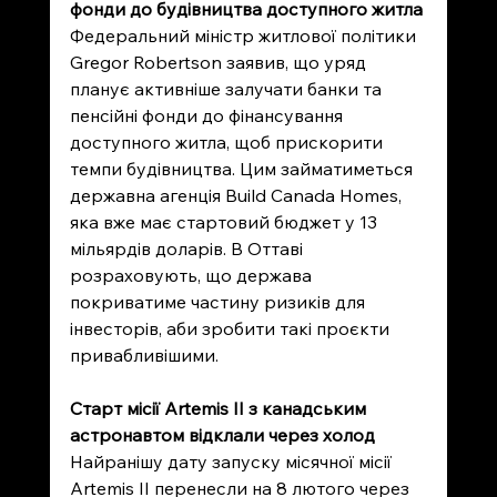
фонди до будівництва доступного житла
Федеральний міністр житлової політики 
Gregor Robertson заявив, що уряд 
планує активніше залучати банки та 
пенсійні фонди до фінансування 
доступного житла, щоб прискорити 
темпи будівництва. Цим займатиметься 
державна агенція Build Canada Homes, 
яка вже має стартовий бюджет у 13 
мільярдів доларів. В Оттаві 
розраховують, що держава 
покриватиме частину ризиків для 
інвесторів, аби зробити такі проєкти 
привабливішими.
Старт місії Artemis II з канадським 
астронавтом відклали через холод
Найранішу дату запуску місячної місії 
Artemis II перенесли на 8 лютого через 