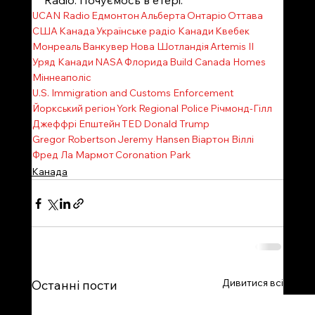
Radio. Почуємось в етері. 
UCAN Radio
Едмонтон
Альберта
Онтаріо
Оттава
США
Канада
Українське радіо Канади
Квебек
Монреаль
Ванкувер
Нова Шотландія
Artemis II
Уряд Канади
NASA
Флорида
Build Canada Homes
Міннеаполіс
U.S. Immigration and Customs Enforcement
Йоркський регіон
York Regional Police
Річмонд-Гілл
Джеффрі Епштейн
TED
Donald Trump
Gregor Robertson
Jeremy Hansen
Віартон Віллі
Фред Ла Мармот
Coronation Park
Канада
Дивитися всі
Останні пости