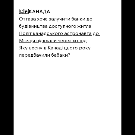
🇨🇦
КАНАДА
Оттава хоче залучити банки до 
будівництва доступного житла
Політ канадського астронавта до 
Місяця відклали через холод
Яку весну в Канаді цього року 
передбачили бабаки?