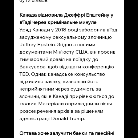
бути більше.
Канада відмовила Джеффрі Епштейну у 
в’їзді через кримінальне минуле
Уряд Канади у 2018 році заборонив в’їзд 
засудженому сексуальному злочинцю 
Jeffrey Epstein. Згідно з новими 
документами Мін’юсту США, він просив 
тимчасовий дозвіл на поїздку до 
Ванкувера, щоб відвідати конференцію 
TED. Однак канадське консульство 
відхилило заявку, визнавши його 
неприйнятним через судимість за 
злочини, які в Канаді прирівнюються до 
тяжких. Матеріали оприлюднили після 
розсекречення архівів за рішенням 
адміністрації Donald Trump.
Оттава хоче залучити банки та пенсійні 