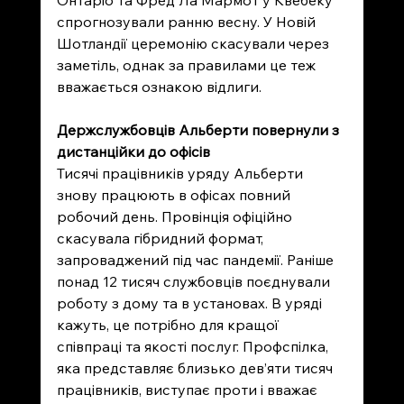
Онтаріо та Фред Ла Мармот у Квебеку 
спрогнозували ранню весну. У Новій 
Шотландії церемонію скасували через 
заметіль, однак за правилами це теж 
вважається ознакою відлиги.
Держслужбовців Альберти повернули з 
дистанційки до офісів
Тисячі працівників уряду Альберти 
знову працюють в офісах повний 
робочий день. Провінція офіційно 
скасувала гібридний формат, 
запроваджений під час пандемії. Раніше 
понад 12 тисяч службовців поєднували 
роботу з дому та в установах. В уряді 
кажуть, це потрібно для кращої 
співпраці та якості послуг. Профспілка, 
яка представляє близько дев’яти тисяч 
працівників, виступає проти і вважає 