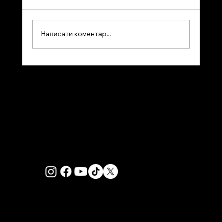
Написати коментар...
В Альберті розгорілася суперечка
навколо референдуму про
імміграцію. Більшість єврейських
студентів повідомили про
антисемітизм в університетах
PRIVACY POLICY
Канади.