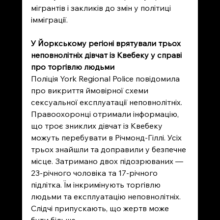
мігрантів і закликів до змін у політиці 
імміграції.
У Йоркському регіоні врятували трьох 
неповнолітніх дівчат із Квебеку у справі 
про торгівлю людьми
Поліція York Regional Police повідомила 
про викриття ймовірної схеми 
сексуальної експлуатації неповнолітніх. 
Правоохоронці отримали інформацію, 
що троє зниклих дівчат із Квебеку 
можуть перебувати в Річмонд-Гіллі. Усіх 
трьох знайшли та доправили у безпечне 
місце. Затримано двох підозрюваних — 
23-річного чоловіка та 17-річного 
підлітка. Їм інкримінують торгівлю 
людьми та експлуатацію неповнолітніх. 
Слідчі припускають, що жертв може 