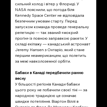
сильний холод і вітер у Флориді. У 
NASA пояснили, що погода біля 
Kennedy Space Center не відповідала 
безпечним умовам старту. Перед 
запуском команда проведе генеральну 
репетицію — так званий «мокрий 
прогін» із повною заправкою ракети. У 
складі екіпажу — канадський астронавт 
Jeremy Hansen з Онтаріо, який стане 
першим неамериканцем, що полетить 
за межі навколоземної орбіти.
Бабаки в Канаді передбачили ранню 
весну
У більшості регіонів Канади бабаки 
цього року не побачили своєї тіні — за 
народною традицією це означає 
швидке потепління. Віартон Віллі в 