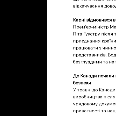
відкачування дово
Карні відмовився 
Прем’єр-міністр М
Піта Гукстру після
приєднання країни 
працювати з чинною
представників. Вод
безглуздими та наг
До Канади почали 
безпеки
У травні до Канади
виробництва після
урядовому докумен
приватності та нац