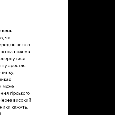
оплень
, як 
редків вогню 
лісова пожежа 
овернутися 
ігу зростає 
чинку, 
ликає 
и може 
ння гірського 
 Через високий 
ники кажуть, 
 