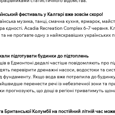
рацівниками статистичного відомства.
аїнський фестиваль у Калгарі вже зовсім скоро!
аїнська музика, танці, смачна кухня, ярмарок, майст
 єдності. Acadia Recreation Complex 6–7 червня. Кл
та не проґавте одну з найяскравіших українських по
кали підготувати будинки до підтоплень
щів в Едмонтоні дедалі частіше повідомляють про пі
адять перевірити дренажні насоси, водостоки та сис
д фундаменту. Якщо вода вже потрапила до будинку
йшвидше перенести речі із небезпечної зони та при
ки прогнозують, що дощі в регіоні триватимуть що
а Британської Колумбії на постійний літній час мож