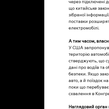
через підключені д
що китайське зако
зібраної інформаці
поставки розширять
електромобілі.
А тим часом, влас
У США запропонува
територію автомобі
стверджують, що су
дані про водіїв та
безпеки. Якщо зак
авто, а й поїздок 
поки що перебуває 
схвалення в Конгр
Наглядовий орган в