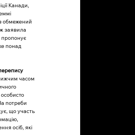
ції Канади, 
еммі 
з обмежений 
ож заявила 
й пропонує 
же понад 
 перепису
лижчим часом 
ичного 
 особисто 
За потреби 
ує, що участь 
рмацію, 
ня осіб, які 