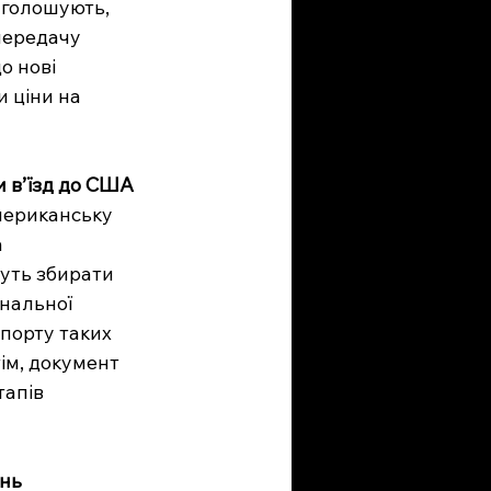
аголошують, 
передачу 
о нові 
 ціни на 
и в’їзд до США
мериканську 
 
уть збирати 
нальної 
порту таких 
ім, документ 
тапів 
ень