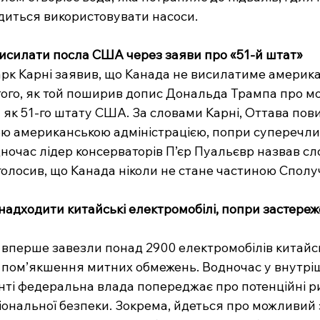
диться використовувати насоси.
висилати посла США через заяви про «51-й штат»
арк Карні заявив, що Канада не висилатиме америка
 того, як той поширив допис Дональда Трампа про м
як 51-го штату США. За словами Карні, Оттава пов
 американською адміністрацією, попри суперечливі
ночас лідер консерваторів П’єр Пуальєвр назвав сл
олосив, що Канада ніколи не стане частиною Сполу
надходити китайські електромобілі, попри застере
 вперше завезли понад 2900 електромобілів китайс
 пом’якшення митних обмежень. Водночас у внутрі
ті федеральна влада попереджає про потенційні р
іональної безпеки. Зокрема, йдеться про можливий 