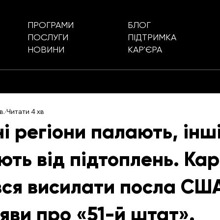
БЛОГ
ПРОГРАМИ
ПІДТРИМКА
ПОСЛУГИ
КАР'ЄРА
НОВИНИ
в.
Читати 4 хв
і регіони палають, інш
ть від підтоплень. Кар
вся висилати посла СШ
яви про «51-й штат».