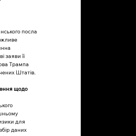
нського посла 
ожливе 
инна 
 заяви її 
ова Трампа 
чених Штатів. 
ження щодо 
ького 
шньому 
изики для 
збір даних 