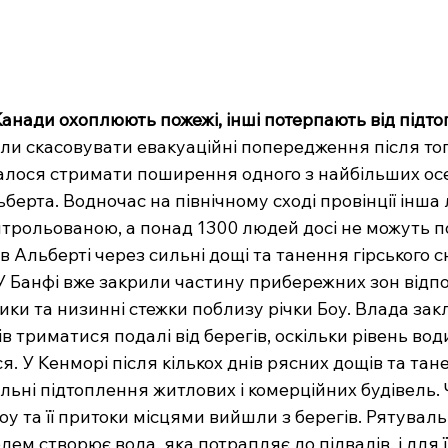
Канади охоплюють пожежі, інші потерпають від підт
ли скасовувати евакуаційні попередження після того
лося стримати поширення одного з найбільших осе
ерта. Водночас на північному сході провінції інша 
трольованою, а понад 1300 людей досі не можуть п
в Альберті через сильні дощі та танення гірського сн
У Банфі вже закрили частину прибережних зон відпо
ки та низинні стежки поблизу річки Боу. Влада зак
в триматися подалі від берегів, оскільки рівень вод
. У Кенморі після кількох днів рясних дощів та тане
альні підтоплення житлових і комерційних будівель.
Боу та її притоки місцями вийшли з берегів. Рятуваль
ем створює вода, яка потрапляє до підвалів, і для її