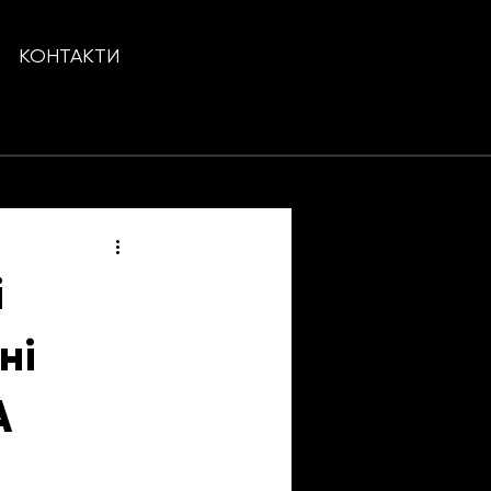
КОНТАКТИ
і
ні
А