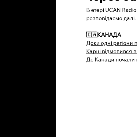
В етері UCAN Radio 
розповідаємо далі. 
🇨🇦
КАНАДА
Доки одні регіони 
Карні відмовився 
До Канади почали 