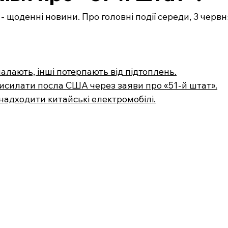
- щоденні новини. Про головні події середи, 3 червня
палають, інші потерпають від підтоплень.
висилати посла США через заяви про «51-й штат».
надходити китайські електромобілі.