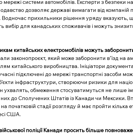
о мережі системи автомобілів. Експерти з безпеки н
нодавство дозволяє державі вимагати від компаній 
ї. Водночас прихильники рішення уряду вказують, щ
 вибір для канадських споживачів і можуть знизити
никам китайських електромобілів можуть заборонит
ли законопроєкт, який може заборонити в’їзд на а
лям китайського виробництва. Ініціатори документа
часні підключені до мережі транспортні засоби мож
 об’єкти інфраструктури, створюючи ризики для націо
он ухвалять, обмеження стосуватимуться не лише ім
на них до Сполучених Штатів із Канади чи Мексики. Вт
на початковій стадії розгляду й має пройти кілька е
есі США.
ійськової поліції Канади просить більше повноваж