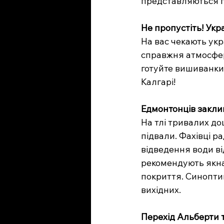
представляються п
Не пропустіть! Укр
На вас чекають укр
справжня атмосфера
готуйте вишиванки 
Калгарі!
Едмонтонців закли
На тлі тривалих до
підвали. Фахівці р
відведення води ві
рекомендують якна
покриття. Синопти
вихідних.
Перехід Альберти т