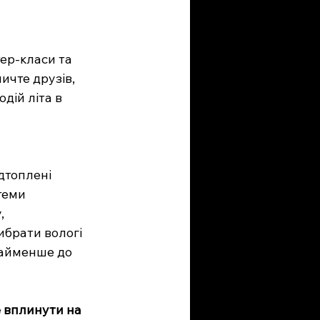
ер-класи та 
ичте друзів, 
дій літа в 
дтоплені 
теми 
, 
брати вологі 
найменше до 
е вплинути на 