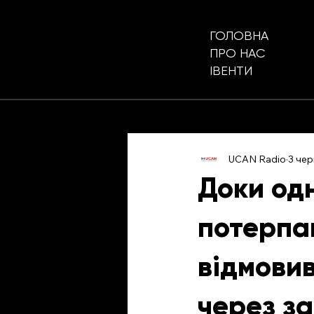
ГОЛОВНА
ПРО НАС
ІВЕНТИ
UCAN Radio
3 чер
Доки одн
потерпаю
відмови
через за