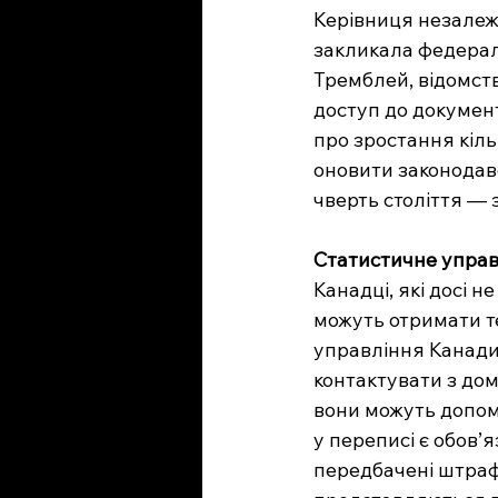
Керівниця незалежно
закликала федерал
Тремблей, відомст
доступ до документ
про зростання кіль
оновити законодавс
чверть століття — з
Статистичне управ
Канадці, які досі 
можуть отримати т
управління Канади.
контактувати з дом
вони можуть допомо
у переписі є обов’
передбачені штрафи