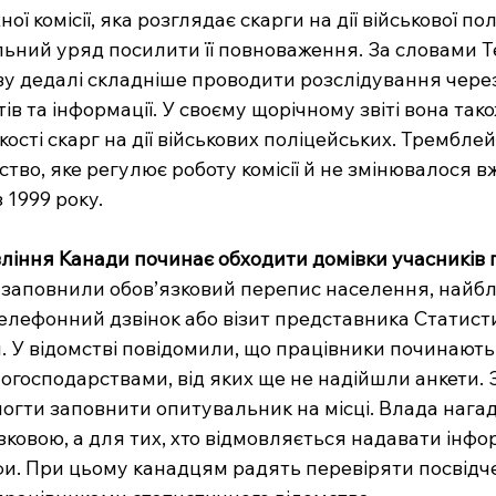
ї комісії, яка розглядає скарги на дії військової полі
ьний уряд посилити її повноваження. За словами Т
ву дедалі складніше проводити розслідування чере
ів та інформації. У своєму щорічному звіті вона так
кості скарг на дії військових поліцейських. Трембле
тво, яке регулює роботу комісії й не змінювалося в
 1999 року.
ління Канади починає обходити домівки учасників
не заповнили обов’язковий перепис населення, найб
елефонний дзвінок або візит представника Статист
 У відомстві повідомили, що працівники починають
огосподарствами, від яких ще не надійшли анкети. 
гти заповнити опитувальник на місці. Влада нагад
язковою, а для тих, хто відмовляється надавати інфо
. При цьому канадцям радять перевіряти посвідчен