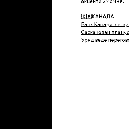
акценти 29 січня.
🇨🇦
КАНАДА
Банк Канади знову
Саскачеван планує
Уряд веде перегово