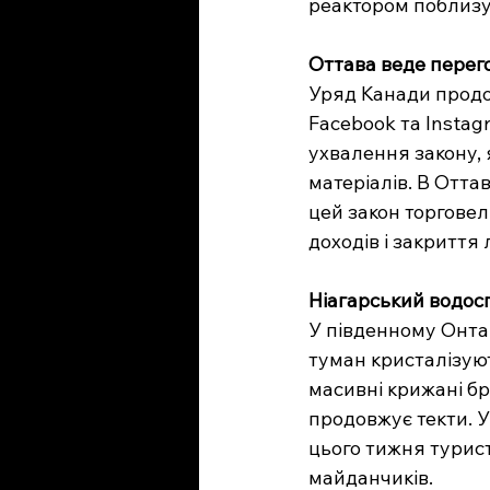
реактором поблизу
Оттава веде перег
Уряд Канади продо
Facebook та Insta
ухвалення закону, 
матеріалів. В Отта
цей закон торгове
доходів і закриття
Ніагарський водос
У південному Онтар
туман кристалізуют
масивні крижані бр
продовжує текти. У
цього тижня турист
майданчиків.