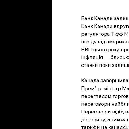
Банк Канади залиш
Банк Канади вдруге 
регулятора Тіфф М
шкоду від американ
ВВП цього року про
інфляція — близько 
ставки поки залиш
Канада завершила 
Прем’єр-міністр Ма
переглядом торгов
переговори найближ
Переговори відбува
деревину, а також 
тарифи на канадськ