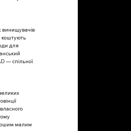
х винищувачів 
і коштують 
оди для 
анський 
D — спільної 
великих 
вінції 
 власного 
тому 
першим малим 