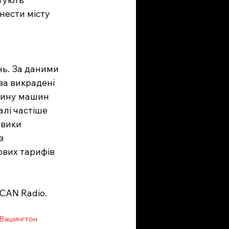
нести місту 
ь. За даними 
за викрадені 
стину машин 
лі частіше 
овики 
з 
вих тарифів 
CAN Radio. 
Вашингтон