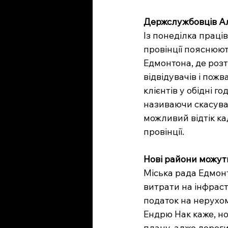
Держслужбовців Ал
Із понеділка праці
провінції пояснюют
Едмонтона, де розт
відвідувачів і пож
клієнтів у обідні 
називаючи скасува
можливий відтік ка
провінції.
Нові райони можут
Міська рада Едмонт
витрати на інфраст
податок на нерухом
Ендрю Нак каже, но
плану, адже дороги