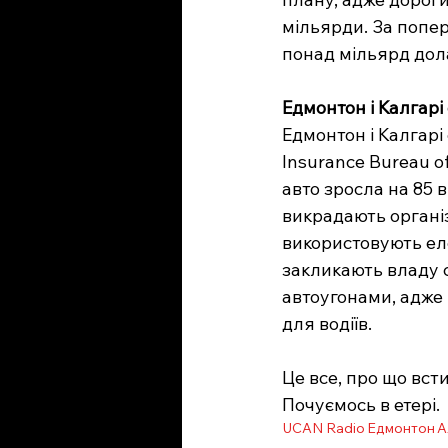
мільярди. За попер
понад мільярд дола
Едмонтон і Калгар
Едмонтон і Калгарі
Insurance Bureau o
авто зросла на 85 в
викрадають організ
використовують еле
закликають владу 
автоугонами, адже
для водіїв.
Це все, про що вст
Почуємось в етері.
UCAN Radio
Едмонтон
А