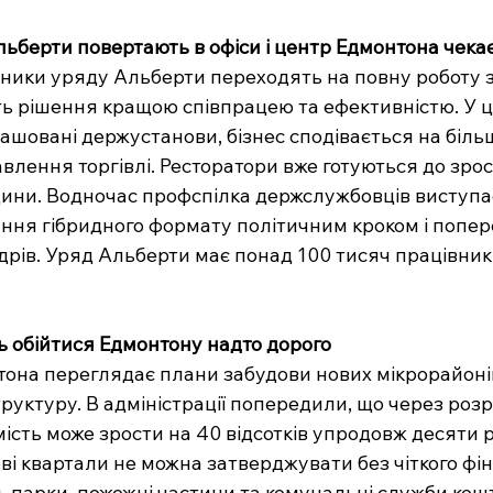
ьберти повертають в офіси і центр Едмонтона чек
вники уряду Альберти переходять на повну роботу з о
ь рішення кращою співпрацею та ефективністю. У ц
ашовані держустанови, бізнес сподівається на біль
вавлення торгівлі. Ресторатори вже готуються до зро
години. Водночас профспілка держслужбовців виступає
ння гібридного формату політичним кроком і попер
дрів. Уряд Альберти має понад 100 тисяч працівників
ь обійтися Едмонтону надто дорого
она переглядає плани забудови нових мікрорайонів
руктуру. В адміністрації попередили, що через розр
ість може зрости на 40 відсотків упродовж десяти р
ві квартали не можна затверджувати без чіткого фін
, парки, пожежні частини та комунальні служби кош