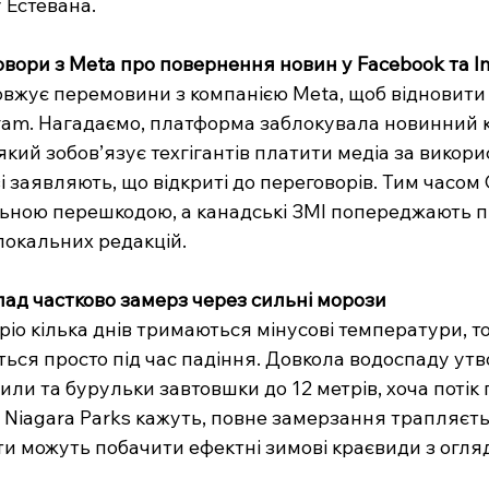
 Естевана.
овори з Meta про повернення новин у Facebook та I
вжує перемовини з компанією Meta, щоб відновити 
gram. Нагадаємо, платформa заблокувала новинний к
який зобов’язує техгігантів платити медіа за викори
ві заявляють, що відкриті до переговорів. Тим часо
льною перешкодою, а канадські ЗМІ попереджають п
 локальних редакцій.
пад частково замерз через сильні морози
іо кілька днів тримаються мінусові температури, то
ься просто під час падіння. Довкола водоспаду ут
или та бурульки завтовшки до 12 метрів, хоча потік 
 Niagara Parks кажуть, повне замерзання трапляєтьс
и можуть побачити ефектні зимові краєвиди з огля