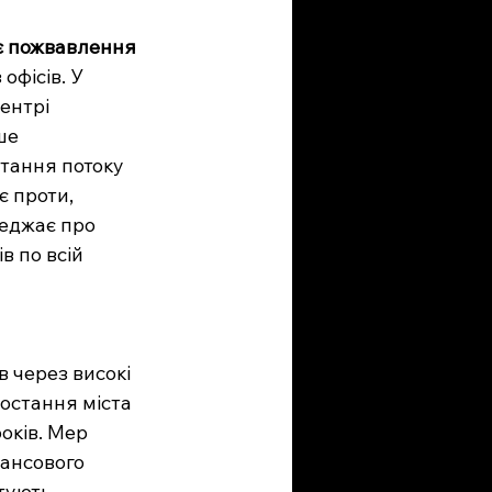
ає пожвавлення
фісів. У 
ентрі 
ше 
стання потоку 
 проти, 
еджає про 
 по всій 
 через високі 
остання міста 
оків. Мер 
ансового 
тують 