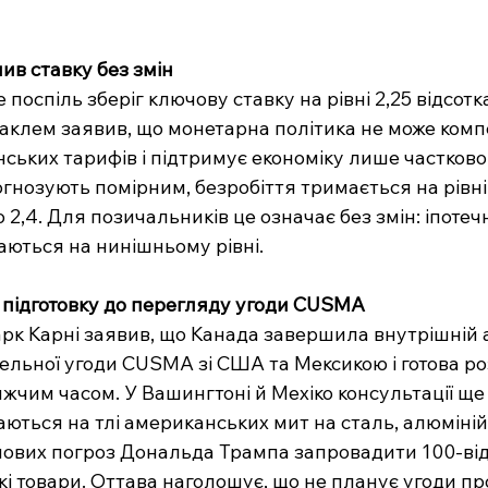
ив ставку без змін
поспіль зберіг ключову ставку на рівні 2,25 відсотка
аклем заявив, що монетарна політика не може комп
ських тарифів і підтримує економіку лише частково
гнозують помірним, безробіття тримається на рівні 6
2,4. Для позичальників це означає без змін: іпотечн
аються на нинішньому рівні.
підготовку до перегляду угоди CUSMA
рк Карні заявив, що Канада завершила внутрішній 
ельної угоди CUSMA зі США та Мексикою і готова ро
чим часом. У Вашингтоні й Мехіко консультації ще
ються на тлі американських мит на сталь, алюміній,
нових погроз Дональда Трампа запровадити 100-від
і товари. Оттава наголошує, що не планує угоди про