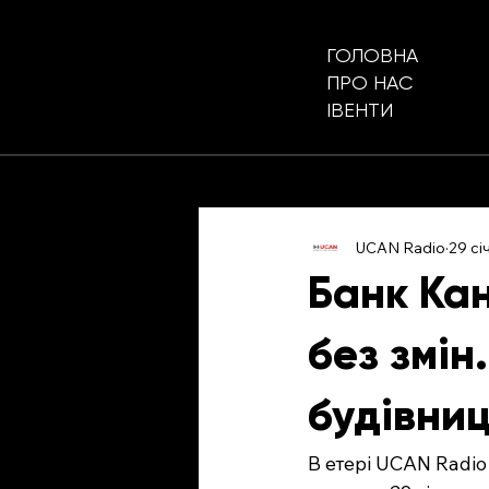
ГОЛОВНА
ПРО НАС
ІВЕНТИ
UCAN Radio
29 січ
Банк Ка
без змін
будівни
В етері UCAN Radio