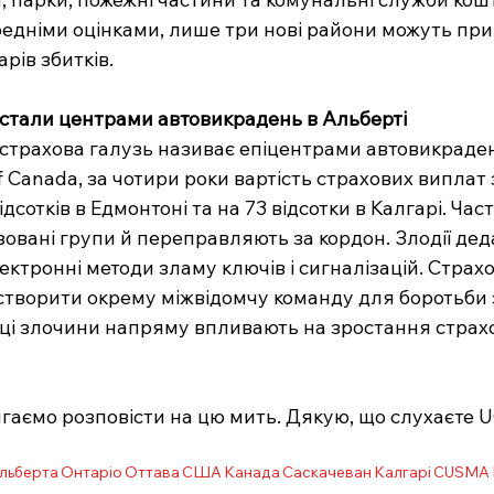
едніми оцінками, лише три нові райони можуть при
рів збитків.
і стали центрами автовикрадень в Альберті
 страхова галузь називає епіцентрами автовикраден
f Canada, за чотири роки вартість страхових виплат 
ідсотків в Едмонтоні та на 73 відсотки в Калгарі. Ча
овані групи й переправляють за кордон. Злодії деда
ктронні методи зламу ключів і сигналізацій. Страх
створити окрему міжвідомчу команду для боротьби 
 ці злочини напряму впливають на зростання страхо
игаємо розповісти на цю мить. Дякую, що слухаєте U
льберта
Онтаріо
Оттава
США
Канада
Саскачеван
Калгарі
CUSMA