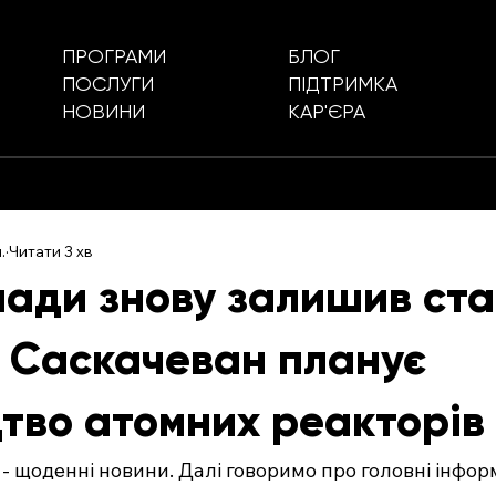
БЛОГ
ПРОГРАМИ
ПІДТРИМКА
ПОСЛУГИ
КАР'ЄРА
НОВИНИ
.
Читати 3 хв
нади знову залишив ста
. Саскачеван планує
цтво атомних реакторів
 - щоденні новини. Далі говоримо про головні інформ