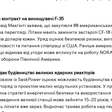
 контракт на винищувачі F-35
від Макгінті заявив, що закупівля 88 американськи
а перегляді. Літаки мають замінити застарілі CF-18 
ів доларів кожен. Уряд оцінює безпекові ризики, виг
овості та питання співпраці зі США. Раніше америк
що відмова від угоди може вплинути на роботу NORA
 оборони Північної Америки.
дає будівництво великих ядерних реакторів
разом із SaskPower оцінює можливість будівництва 
поряд із проєктом малих модульних установок. У про
ина стратегії енергетичної безпеки та використання
зведення великої станції може зайняти 15–20 років, 
ть почати вже зараз. Водночас триває робота над 