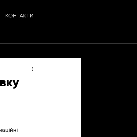
КОНТАКТИ
вку
аційні 