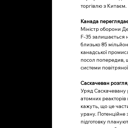
торгівлю з Китаєм.
Канада переглядає
Міністр оборони Де
F-35 залишається н
близько 85 мільйон
канадської промисл
посол попередив, 
системи повітряної
Саскачеван розгля
Уряд Саскачевану 
атомних реакторів 
кажуть, що це част
урану. Потенційне 
підготовку планую