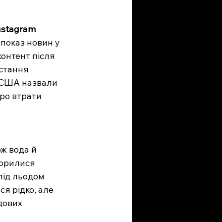
nstagram
показ новин у 
онтент після 
стання 
м США назвали 
ро втрати 
ж вода й 
ворилися 
під льодом 
я рідко, але 
дових 