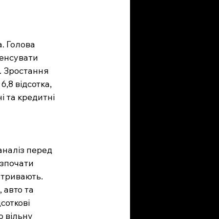
. Голова 
енсувати 
. Зростання 
,8 відсотка, 
і та кредитні 
аналіз перед 
зпочати 
 тривають. 
 авто та 
соткові 
 вільну 