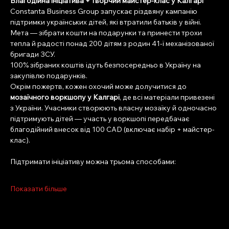
Благодійна ініціатива + творчий майстер-клас у Калгарі
Constanta Business Group запускає різдвяну кампанію 
підтримки українських дітей, які втратили батьків у війні. 
Мета — зібрати кошти на подарунки та принести трохи 
тепла й радості понад 200 дітям з родин 41-ї механізованої 
бригади ЗСУ.
100% зібраних коштів ідуть безпосередньо в Україну на 
закупівлю подарунків.
Окрім пожертв, кожен охочий може долучитися до 
мозаїчного воркшопу у Калгарі
, де всі матеріали привезені 
з України. Учасники створюють власну мозаїку й одночасно 
підтримують дітей — участь у воркшопі передбачає 
благодійний внесок від 100 CAD (включає набір + майстер-
клас).
Підтримати ініціативу можна трьома способами:
Показати більше